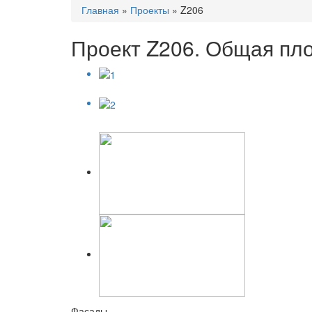
Главная
»
Проекты
»
Z206
Проект Z206. Общая пло
Фасады