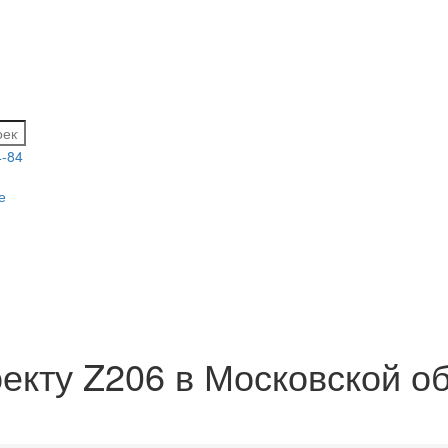
4-84
е
екту Z206 в Московской об