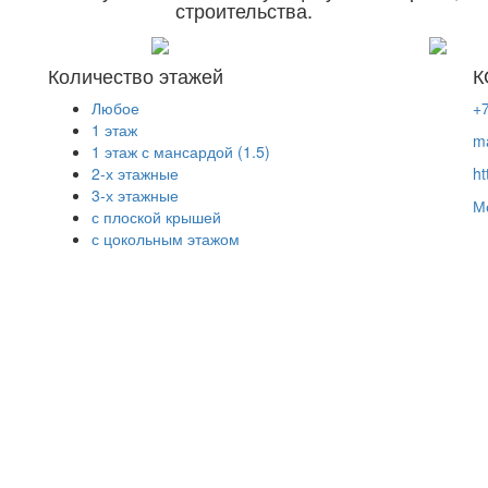
строительства.
Количество этажей
К
Любое
+7
1 этаж
ma
1 этаж с мансардой (1.5)
2-х этажные
ht
3-х этажные
М
с плоской крышей
с цокольным этажом