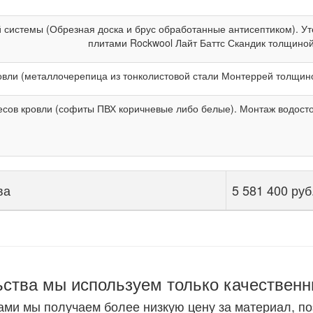
й системы (Обрезная доска и брус обработанные антисептиком). 
плитами Rockwool Лайт Баттс Скандик толщиной
вли (металлочерепица из тонколистовой стали Монтеррей толщино
есов кровли (софиты ПВХ коричневые либо белые). Монтаж водосто
ва
5 581 400 руб
ьства мы используем только качествен
ами мы получаем более низкую цену за материал, п