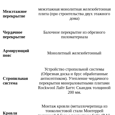
межэтажная монолитная железобетонная
Межэтажное
плита (при строительства двух этажного
перекрытие
дома)
Чердачное
Балочное перекрытие из обрезного
перекрытие
пиломатериала
Армирующий
Монолитный железобетонный
пояс
Устройство стропильной системы
(Обрезная доска и брус обработанные
Стропильная
антисептиком). Утепление чердачного
система
перекрытия минераловатными плитами
Rockwool Лайт Баттс Скандик толщиной
200 мм.
Монтаж кровли (металлочерепица из
тонколистовой стали Монтеррей
Кровля