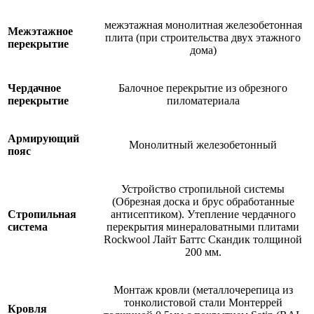
межэтажная монолитная железобетонная
Межэтажное
плита (при строительства двух этажного
перекрытие
дома)
Чердачное
Балочное перекрытие из обрезного
перекрытие
пиломатериала
Армирующий
Монолитный железобетонный
пояс
Устройство стропильной системы
(Обрезная доска и брус обработанные
Стропильная
антисептиком). Утепление чердачного
система
перекрытия минераловатными плитами
Rockwool Лайт Баттс Скандик толщиной
200 мм.
Монтаж кровли (металлочерепица из
тонколистовой стали Монтеррей
Кровля