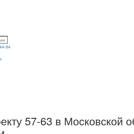
-44-84
е
екту 57-63 в Московской о
м.