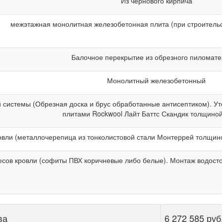
Из чернового кирпича
межэтажная монолитная железобетонная плита (при строительс
Балочное перекрытие из обрезного пиломат
Монолитный железобетонный
й системы (Обрезная доска и брус обработанные антисептиком). 
плитами Rockwool Лайт Баттс Скандик толщиной
вли (металлочерепица из тонколистовой стали Монтеррей толщино
есов кровли (софиты ПВХ коричневые либо белые). Монтаж водосто
ва
6 272 585 руб