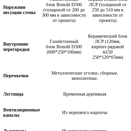
блок Bonolit D500
ЛСР (толщиной от
Наружнии
(толщиной от 200 до
250 до 510 мм в
несущии стены
300 мм в зависимости
зависимости от
от проекта)
проекта)
Керамический блок
Газобетонный
ЛСР (120мм,
Внутренние
блок Bonolit D500
кирпич рядовой
перегородки
(600*250*100мм)
м150
250*120*65мм)
Металлические уголки, сборные,
Перемычки
монолитные.
Лестница
Временная деревяная
Вентиляционные
Из чернового кирпича
каналы
Дымоходы
Из чернового кирпича