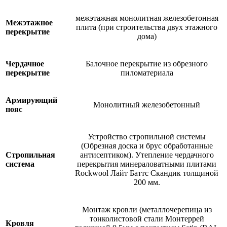
межэтажная монолитная железобетонная
Межэтажное
плита (при строительства двух этажного
перекрытие
дома)
Чердачное
Балочное перекрытие из обрезного
перекрытие
пиломатериала
Армирующий
Монолитный железобетонный
пояс
Устройство стропильной системы
(Обрезная доска и брус обработанные
Стропильная
антисептиком). Утепление чердачного
система
перекрытия минераловатными плитами
Rockwool Лайт Баттс Скандик толщиной
200 мм.
Монтаж кровли (металлочерепица из
тонколистовой стали Монтеррей
Кровля